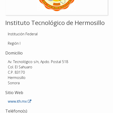
Reconocimientos
Instituto Tecnológico de Hermosillo
Publicaciones
Institución Federal
Afiliación
Región I
Domicilio
Av. Tecnológico s/n, Apdo. Postal 518
Col. El Sahuaro
C.P. 83170
Hermosillo
Sonora
Sitio Web
www.ith.mx
Teléfono(s)