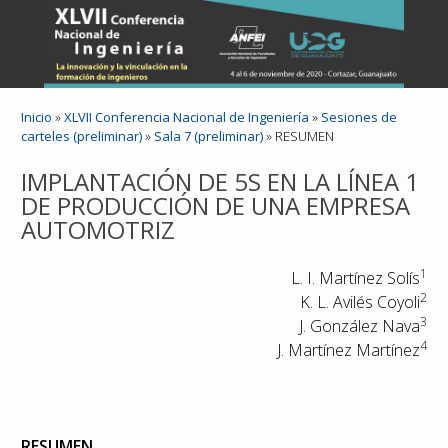
Inicio
»
XLVII Conferencia Nacional de Ingeniería
»
Sesiones de
carteles (preliminar)
»
Sala 7 (preliminar)
»
RESUMEN
IMPLANTACIÓN DE 5S EN LA LÍNEA 1
DE PRODUCCIÓN DE UNA EMPRESA
AUTOMOTRIZ
1
L. I. Martínez Solís
2
K. L. Avilés Coyoli
3
J. González Nava
4
J. Martínez Martínez
RESUMEN