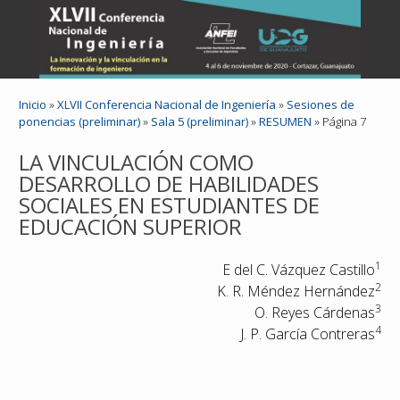
Inicio
»
XLVII Conferencia Nacional de Ingeniería
»
Sesiones de
ponencias (preliminar)
»
Sala 5 (preliminar)
»
RESUMEN
» Página 7
LA VINCULACIÓN COMO
DESARROLLO DE HABILIDADES
SOCIALES EN ESTUDIANTES DE
EDUCACIÓN SUPERIOR
1
E del C. Vázquez Castillo
2
K. R. Méndez Hernández
3
O. Reyes Cárdenas
4
J. P. García Contreras