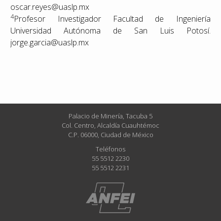
oscar.reyes@uaslp.mx
4
Profesor Investigador Facultad de Ingeniería
Universidad Autónoma de San Luis Potosí.
jorge.garcia@uaslp.mx
Palacio de Minería, Tacuba 5
Col. Centro, Alcaldía Cuauhtémoc
C.P. 06000, Ciudad de México
Teléfonos
55 5512 2230
55 5512 2231