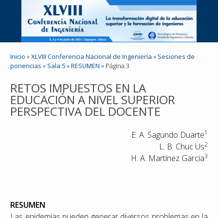
Inicio
»
XLVIII Conferencia Nacional de Ingeniería
»
Sesiones de
ponencias
»
Sala 5
»
RESUMEN
» Página 3
RETOS IMPUESTOS EN LA
EDUCACIÓN A NIVEL SUPERIOR
PERSPECTIVA DEL DOCENTE
1
E. A. Sagundo Duarte
2
L. B. Chuc Us
3
H. A. Martínez García
RESUMEN
Las epidemias pueden generar diversos problemas en la