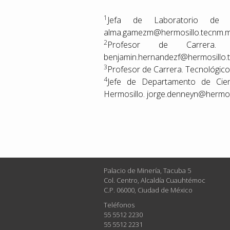
1
Jefa de Laboratorio de Qu
alma.gamezm@hermosillo.tecnm.
2
Profesor de Carrera. T
benjamin.hernandezf@hermosillo.
3
Profesor de Carrera. Tecnológic
4
Jefe de Departamento de Cienc
Hermosillo. jorge.denneyn@hermos
Palacio de Minería, Tacuba 5
Col. Centro, Alcaldía Cuauhtémoc
C.P. 06000, Ciudad de México
Teléfonos
55 5512 2230
55 5512 2231