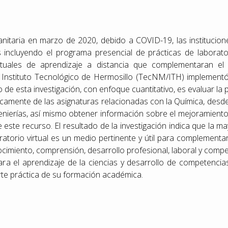
sanitaria en marzo de 2020, debido a COVID-19, las institucio
s incluyendo el programa presencial de prácticas de laborato
tuales de aprendizaje a distancia que complementaran el 
Instituto Tecnológico de Hermosillo (TecNM/ITH) implementó e
 de esta investigación, con enfoque cuantitativo, es evaluar la p
íficamente de las asignaturas relacionadas con la Química, desd
genierías, así mismo obtener información sobre el mejoramient
 este recurso. El resultado de la investigación indica que la 
torio virtual es un medio pertinente y útil para complementar
imiento, comprensión, desarrollo profesional, laboral y compete
ara el aprendizaje de la ciencias y desarrollo de competencia
rte práctica de su formación académica.