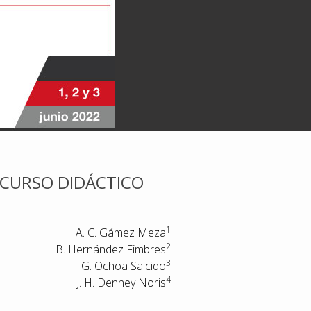
ECURSO DIDÁCTICO
1
A. C. Gámez Meza
2
B. Hernández Fimbres
3
G. Ochoa Salcido
4
J. H. Denney Noris