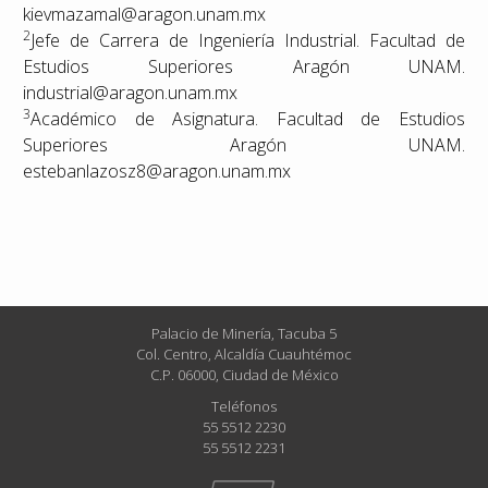
kievmazamal@aragon.unam.mx
2
Jefe de Carrera de Ingeniería Industrial. Facultad de
Estudios Superiores Aragón UNAM.
industrial@aragon.unam.mx
3
Académico de Asignatura. Facultad de Estudios
Superiores Aragón UNAM.
estebanlazosz8@aragon.unam.mx
Palacio de Minería, Tacuba 5
Col. Centro, Alcaldía Cuauhtémoc
C.P. 06000, Ciudad de México
Teléfonos
55 5512 2230
55 5512 2231