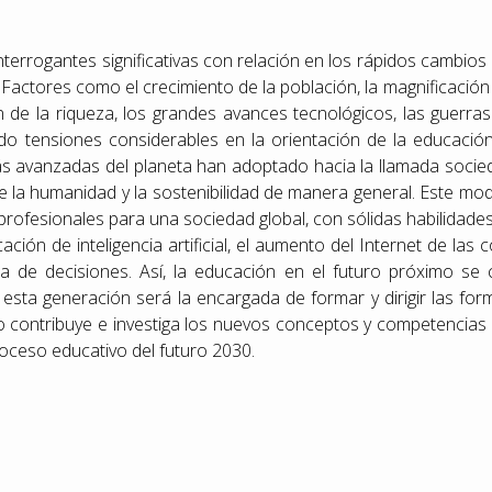
interrogantes significativas con relación en los rápidos cambi
. Factores como el crecimiento de la población, la magnificaci
ón de la riqueza, los grandes avances tecnológicos, las guerra
ado tensiones considerables en la orientación de la educació
 avanzadas del planeta han adoptado hacia la llamada sociedad
e la humanidad y la sostenibilidad de manera general. Este mo
profesionales para una sociedad global, con sólidas habilidade
icación de inteligencia artificial, el aumento del Internet de la
a de decisiones. Así, la educación en el futuro próximo se 
esta generación será la encargada de formar y dirigir las for
jo contribuye e investiga los nuevos conceptos y competencias
proceso educativo del futuro 2030.