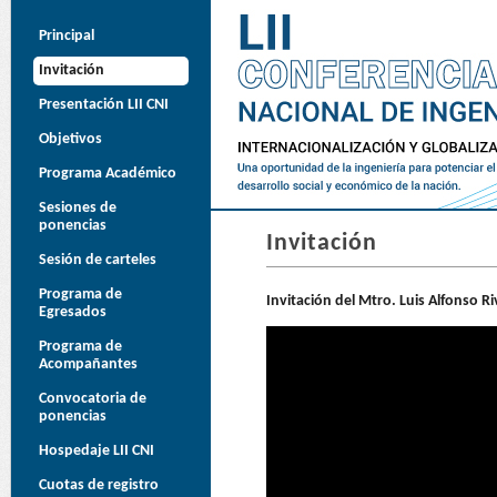
Principal
Invitación
Presentación LII CNI
Objetivos
Programa Académico
Sesiones de
ponencias
Invitación
Sesión de carteles
Programa de
Invitación del Mtro. Luis Alfonso 
Egresados
Programa de
Acompañantes
Convocatoria de
ponencias
Hospedaje LII CNI
Cuotas de registro