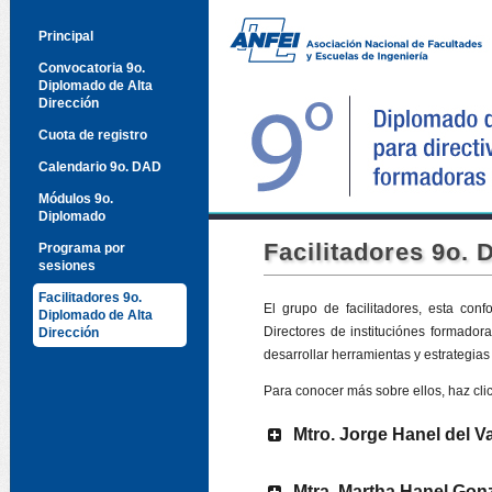
Principal
Convocatoria 9o.
Diplomado de Alta
Dirección
Cuota de registro
Calendario 9o. DAD
Módulos 9o.
Diplomado
Facilitadores 9o. 
Programa por
sesiones
Facilitadores 9o.
El grupo de facilitadores, esta con
Diplomado de Alta
Directores de instituciónes formador
Dirección
desarrollar herramientas y estrategias 
Para conocer más sobre ellos, haz cli
Mtro. Jorge Hanel del Va
Mtra. Martha Hanel Gon