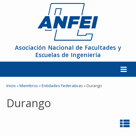
Asociación Nacional de Facultades y
Escuelas de Ingeniería
La ANFEI
Inicio
»
Miembros
»
Entidades Federativas
»
Durango
Durango
Organización
Miembros
Reuniones y Conferencias