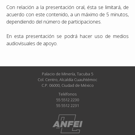
Con relación a la presentación oral, ésta se limitará, de
acuerdo con este contenido, a un máximo de 5 minutos,
dependiendo del número de participaciones.
En esta presentación se podrá hacer uso de medios
audiovisuales de apoyo.
Palacio de Minería, Tacuba 5
Col. Centro, Alcaldía Cuauhtémoc
C.P. 06000, Ciudad de México
Teléfonos
55 5512 2230
55 5512 2231