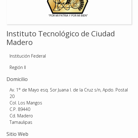
Reconocimientos
Publicaciones
Instituto Tecnológico de Ciudad
Madero
Afiliación
Institución Federal
Región II
Domicilio
Av. 1° de Mayo esq. Sor Juana I. de la Cruz s/n, Apdo. Postal
20
Col. Los Mangos
C.P. 89440
Cd. Madero
Tamaulipas
Sitio Web