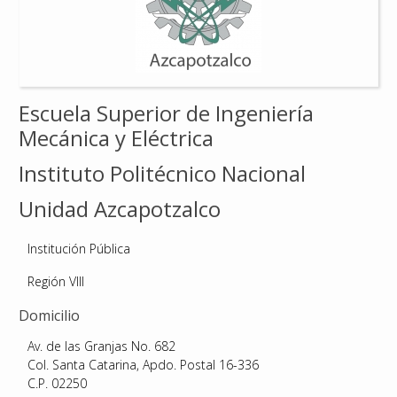
Reconocimientos
Publicaciones
Escuela Superior de Ingeniería
Afiliación
Mecánica y Eléctrica
Instituto Politécnico Nacional
Unidad Azcapotzalco
Institución Pública
Región VIII
Domicilio
Av. de las Granjas No. 682
Col. Santa Catarina, Apdo. Postal 16-336
C.P. 02250