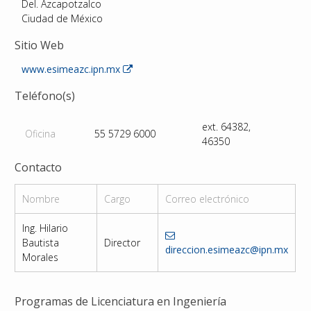
Del. Azcapotzalco
Ciudad de México
Sitio Web
www.esimeazc.ipn.mx
Teléfono(s)
ext. 64382,
Oficina
55 5729 6000
46350
Contacto
Nombre
Cargo
Correo electrónico
Ing. Hilario
Bautista
Director
direccion.esimeazc@ipn.mx
Morales
Programas de Licenciatura en Ingeniería