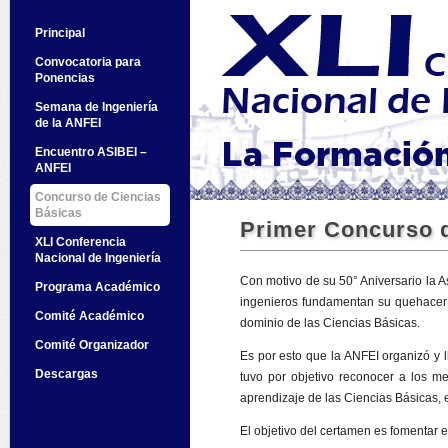
Principal
Convocatoria para
Ponencias
Semana de Ingeniería
de la ANFEI
Encuentro ASIBEI –
ANFEI
Concurso de Ciencias
Básicas
Primer Concurso d
XLI Conferencia
Nacional de Ingeniería
Con motivo de su 50° Aniversario la A
Programa Académico
ingenieros fundamentan su quehacer p
Comité Académico
dominio de las Ciencias Básicas.
Comité Organizador
Es por esto que la ANFEI organizó y l
Descargas
tuvo por objetivo reconocer a los me
aprendizaje de las Ciencias Básicas, 
El objetivo del certamen es fomentar en