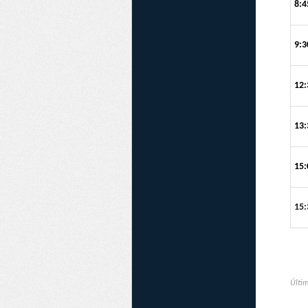
8:4
9:3
12:
13:
15:
15:
Últim