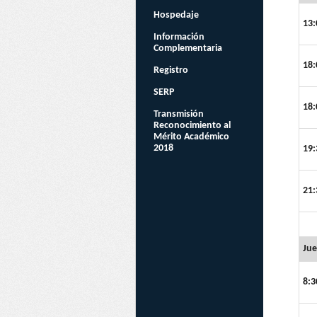
Hospedaje
13:
Información
Complementaria
18:
Registro
SERP
18:
Transmisión
Reconocimiento al
Mérito Académico
2018
19:
21:
Jue
8:3