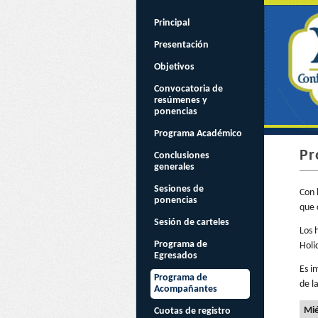
Principal
Presentación
Objetivos
Convocatoria de
resúmenes y
ponencias
Programa Académico
Pr
Conclusiones
generales
Sesiones de
Con 
ponencias
que 
Sesión de carteles
Los 
Programa de
Holi
Egresados
Es i
Programa de
de l
Acompañantes
Mié
Cuotas de registro