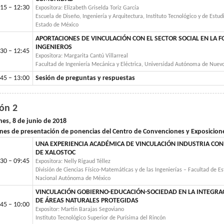
15 – 12:30
Expositora: Elizabeth Griselda Toriz García
Escuela de Diseño, Ingeniería y Arquitectura, Instituto Tecnológico y de Est
Estado de México
APORTACIONES DE VINCULACIÓN CON EL SECTOR SOCIAL EN LA 
INGENIEROS
30 – 12:45
Expositora: Margarita Cantú Villarreal
Facultad de Ingeniería Mecánica y Eléctrica, Universidad Autónoma de Nuev
45 – 13:00
Sesión de preguntas y respuestas
lón 2
nes, 8 de junio de 2018
nes de presentación de ponencias del Centro de Convenciones y Exposicio
UNA EXPERIENCIA ACADÉMICA DE VINCULACIÓN INDUSTRIA CON
DE XALOSTOC
30 – 09:45
Expositora: Nelly Rigaud Téllez
División de Ciencias Físico-Matemáticas y de las Ingenierías – Facultad de E
Nacional Autónoma de México
VINCULACIÓN GOBIERNO-EDUCACIÓN-SOCIEDAD EN LA INTEGRAC
DE ÁREAS NATURALES PROTEGIDAS
45 – 10:00
Expositor: Martín Barajas Segoviano
Instituto Tecnológico Superior de Purísima del Rincón