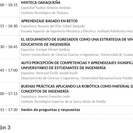
MIXTECA OAXAQUEÑA
00 – 16:15
Expositor: Sadrac Antonio Jiménez
Instituto Tecnológico de Tlaxiaco
APRENDIZAJE BASADO EN RETOS
15 – 16:30
Expositora: Rosario del Pilar Gibert Delgado
Escuela Superior de Ingeniería Mecánica y Eléctrica, Instituto Politécnico Na
EL SEGUIMIENTO DE EGRESADOS COMO UNA ESTRATEGIA DE V
EDUCATIVOS DE INGENIERÍA
30 – 16:45
Expositor: Enrique Michel Valdivia
Centro Universitario de Ciencias Exactas e Ingenierías, Universidad de Guada
AUTO-PERCEPCIÓN DE COMPETENCIAS Y APRENDIZAJES SIGNIFICA
UNIVERSITARIO DE ESTUDIANTES DE INGENIERÍA
45 – 17:00
Expositor: Bertrand Émile Joseph Rault
Departamento de Ciencias e Ingenierías, Universidad Iberoamericana Puebla
BUENAS PRÁCTICAS APLICANDO LA ROBÓTICA COMO MATERIAL 
CONCEPTOS DE INGENIERÍA
00 – 17:15
Expositora: Noemí González León
Instituto Tecnológico Superior de la Sierra Norte de Puebla
15 – 17:30
Sesión de preguntas y respuestas
lón 3