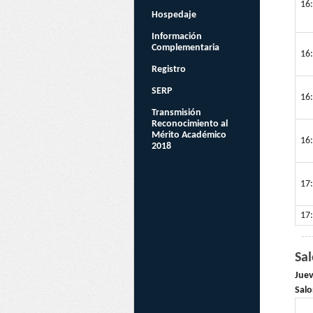
16:
Hospedaje
Información
Complementaria
16:
Registro
SERP
16:
Transmisión
Reconocimiento al
Mérito Académico
16:
2018
17:
17:
Sa
Juev
Salo