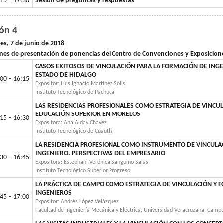
15 – 17:30
Sesión de preguntas y respuestas
lón 4
es, 7 de junio de 2018
nes de presentación de ponencias del Centro de Convenciones y Exposicio
CASOS EXITOSOS DE VINCULACIÓN PARA LA FORMACIÓN DE INGE
ESTADO DE HIDALGO
00 – 16:15
Expositor: Luis Ignacio Martínez Solís
Instituto Tecnológico de Pachuca
LAS RESIDENCIAS PROFESIONALES COMO ESTRATEGIA DE VINCUL
EDUCACIÓN SUPERIOR EN MORELOS
15 – 16:30
Expositora: Ana Alday Chávez
Instituto Tecnológico de Cuautla
LA RESIDENCIA PROFESIONAL COMO INSTRUMENTO DE VINCULA
INGENIERO. PERSPECTIVAS DEL EMPRESARIO
30 – 16:45
Expositora: Estephani Verónica Sanguino Salas
Instituto Tecnológico Superior Progreso
LA PRÁCTICA DE CAMPO COMO ESTRATEGIA DE VINCULACIÓN Y 
INGENIEROS
45 – 17:00
Expositor: Andrés López Velázquez
Facultad de Ingeniería Mecánica y Eléctrica, Universidad Veracruzana, Camp