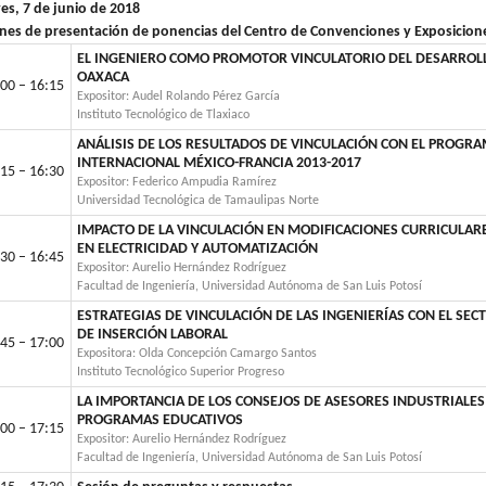
es, 7 de junio de 2018
nes de presentación de ponencias del Centro de Convenciones y Exposicio
EL INGENIERO COMO PROMOTOR VINCULATORIO DEL DESARROLLO
OAXACA
00 – 16:15
Expositor: Audel Rolando Pérez García
Instituto Tecnológico de Tlaxiaco
ANÁLISIS DE LOS RESULTADOS DE VINCULACIÓN CON EL PROGR
INTERNACIONAL MÉXICO-FRANCIA 2013-2017
15 – 16:30
Expositor: Federico Ampudia Ramírez
Universidad Tecnológica de Tamaulipas Norte
IMPACTO DE LA VINCULACIÓN EN MODIFICACIONES CURRICULAR
EN ELECTRICIDAD Y AUTOMATIZACIÓN
30 – 16:45
Expositor: Aurelio Hernández Rodríguez
Facultad de Ingeniería, Universidad Autónoma de San Luis Potosí
ESTRATEGIAS DE VINCULACIÓN DE LAS INGENIERÍAS CON EL SE
DE INSERCIÓN LABORAL
45 – 17:00
Expositora: Olda Concepción Camargo Santos
Instituto Tecnológico Superior Progreso
LA IMPORTANCIA DE LOS CONSEJOS DE ASESORES INDUSTRIALES
PROGRAMAS EDUCATIVOS
00 – 17:15
Expositor: Aurelio Hernández Rodríguez
Facultad de Ingeniería, Universidad Autónoma de San Luis Potosí