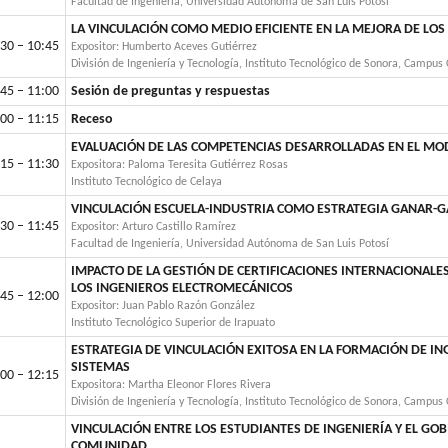
Facultad de Ingeniería, Universidad Autónoma de San Luis Potosí
LA VINCULACIÓN COMO MEDIO EFICIENTE EN LA MEJORA DE LOS
30 – 10:45
Expositor: Humberto Aceves Gutiérrez
División de Ingeniería y Tecnología, Instituto Tecnológico de Sonora, Campus
45 – 11:00
Sesión de preguntas y respuestas
00 – 11:15
Receso
EVALUACIÓN DE LAS COMPETENCIAS DESARROLLADAS EN EL MO
15 – 11:30
Expositora: Paloma Teresita Gutiérrez Rosas
Instituto Tecnológico de Celaya
VINCULACIÓN ESCUELA-INDUSTRIA COMO ESTRATEGIA GANAR-
30 – 11:45
Expositor: Arturo Castillo Ramírez
Facultad de Ingeniería, Universidad Autónoma de San Luis Potosí
IMPACTO DE LA GESTIÓN DE CERTIFICACIONES INTERNACIONALES
LOS INGENIEROS ELECTROMECÁNICOS
45 – 12:00
Expositor: Juan Pablo Razón González
Instituto Tecnológico Superior de Irapuato
ESTRATEGIA DE VINCULACIÓN EXITOSA EN LA FORMACIÓN DE IN
SISTEMAS
00 – 12:15
Expositora: Martha Eleonor Flores Rivera
División de Ingeniería y Tecnología, Instituto Tecnológico de Sonora, Campus
VINCULACIÓN ENTRE LOS ESTUDIANTES DE INGENIERÍA Y EL GO
COMUNIDAD