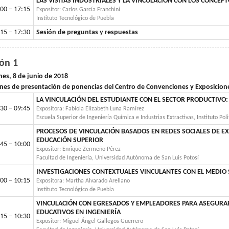
LAS VISITAS INDUSTRIALES Y LA VINCULACIÓN CON LOS CONCEP
00 – 17:15
Expositor: Carlos García Franchini
Instituto Tecnológico de Puebla
15 – 17:30
Sesión de preguntas y respuestas
lón 1
nes, 8 de junio de 2018
nes de presentación de ponencias del Centro de Convenciones y Exposicio
LA VINCULACIÓN DEL ESTUDIANTE CON EL SECTOR PRODUCTIVO:
30 – 09:45
Expositora: Fabiola Elizabeth Luna Ramírez
Escuela Superior de Ingeniería Química e Industrias Extractivas, Instituto Pol
PROCESOS DE VINCULACIÓN BASADOS EN REDES SOCIALES DE E
EDUCACIÓN SUPERIOR
45 – 10:00
Expositor: Enrique Zermeño Pérez
Facultad de Ingeniería, Universidad Autónoma de San Luis Potosí
INVESTIGACIONES CONTEXTUALES VINCULANTES CON EL MEDIO 
00 – 10:15
Expositora: Martha Alvarado Arellano
Instituto Tecnológico de Puebla
VINCULACIÓN CON EGRESADOS Y EMPLEADORES PARA ASEGURA
EDUCATIVOS EN INGENIERÍA
15 – 10:30
Expositor: Miguel Ángel Gallegos Guerrero