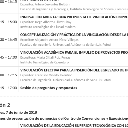
00 – 16:15
Expositor: Arturo Cervantes Beltrán
División de Ingeniería y Tecnología, Instituto Tecnológico de Sonora, Campus
INNOVACIÓN ABIERTA: UNA PROPUESTA DE VINCULACIÓN EMPRE
15 – 16:30
Expositor: Jorge Alberto Gálvez Choy
Instituto Tecnológico de Ciudad Madero
CONCEPTUALIZACIÓN Y PRÁCTICA DE LA VINCULACIÓN DESDE L
30 – 16:45
Expositor: Alejandro Arturo Pérez Villegas
Facultad de Ingeniería, Universidad Autónoma de San Luis Potosí
VINCULACIÓN ACADÉMICA PARA EL IMPULSO DE PROYECTOS PRO
45 – 17:00
Expositora: María Citlali Ruíz Porras
Instituto Tecnológico de Querétaro
VINCULACIÓN EFECTIVA PARA LA INSERCIÓN DEL EGRESADO DE 
00 – 17:15
Expositor: Francisco Oviedo Tolentino
Facultad de Ingeniería, Universidad Autónoma de San Luis Potosí
15 – 17:30
Sesión de preguntas y respuestas
lón 2
es, 7 de junio de 2018
nes de presentación de ponencias del Centro de Convenciones y Exposicio
VINCULACIÓN DE LA EDUCACIÓN SUPERIOR TECNOLÓGICA CON L