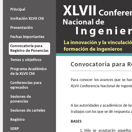
Principal
Invitación XLVII CNI
Presentación
Fechas importantes
Convocatoria para
Registro de Ponencias
Temas y objetivos
Convocatoria para R
Programa Académico
de la XLVII CNI
Para conocer los avances que se han
Conferencias para
XLVII Conferencia Nacional de Ingenie
egresados
Sesiones de
ponencias
A las autoridades y académicos de las
Sesiones de carteles
trabajos con los que se dé respuesta 
Registro
BASES
SERP
Sólo se aceptarán aquellos