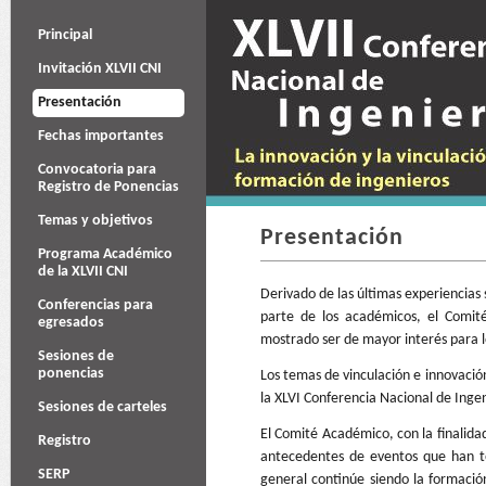
Principal
Invitación XLVII CNI
Presentación
Fechas importantes
Convocatoria para
Registro de Ponencias
Temas y objetivos
Presentación
Programa Académico
de la XLVII CNI
Derivado de las últimas experiencias 
Conferencias para
parte de los académicos, el Comit
egresados
mostrado ser de mayor interés para 
Sesiones de
ponencias
Los temas de vinculación e innovació
la XLVI Conferencia Nacional de Ingen
Sesiones de carteles
El Comité Académico, con la finalidad
Registro
antecedentes de eventos que han te
SERP
general continúe siendo la formació