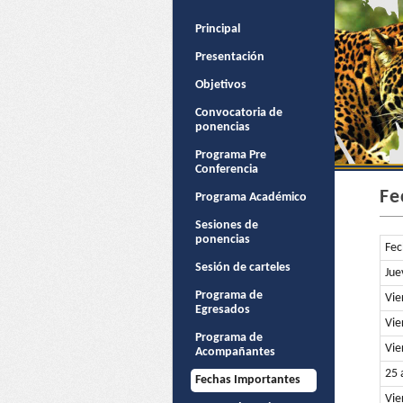
Principal
Presentación
Objetivos
Convocatoria de
ponencias
Programa Pre
Conferencia
Fe
Programa Académico
Sesiones de
ponencias
Fec
Sesión de carteles
Jue
Programa de
Vie
Egresados
Vie
Programa de
Vie
Acompañantes
25 
Fechas Importantes
Vie