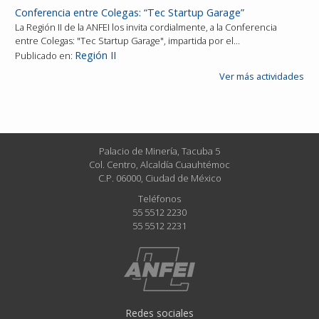
Conferencia entre Colegas: “Tec Startup Garage”
La Región II de la ANFEI los invita cordialmente, a la Conferencia
entre Colegas: "Tec Startup Garage", impartida por el…
Región II
Publicado en:
Ver más actividades
Palacio de Minería, Tacuba 5
Col. Centro, Alcaldía Cuauhtémoc
C.P. 06000, Ciudad de México
Teléfonos
55 5512 2230
55 5512 2231
Redes sociales