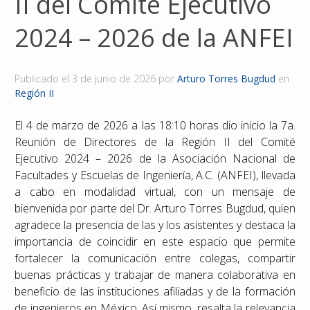
II del Comité Ejecutivo
Reconocimientos
2024 – 2026 de la ANFEI
Publicaciones
Publicado el
3 de junio de 2026
por
Arturo Torres Bugdud
en
Región II
Afiliación
El 4 de marzo de 2026 a las 18:10 horas dio inicio la 7a.
Reunión de Directores de la Región II del Comité
Ejecutivo 2024 – 2026 de la Asociación Nacional de
Facultades y Escuelas de Ingeniería, A.C. (ANFEI), llevada
a cabo en modalidad virtual, con un mensaje de
bienvenida por parte del Dr. Arturo Torres Bugdud, quien
agradece la presencia de las y los asistentes y destaca la
importancia de coincidir en este espacio que permite
fortalecer la comunicación entre colegas, compartir
buenas prácticas y trabajar de manera colaborativa en
beneficio de las instituciones afiliadas y de la formación
de ingenieros en México. Así mismo, resalta la relevancia