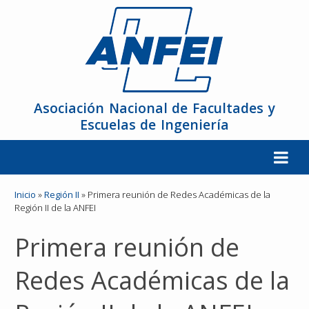
Asociación Nacional de Facultades y
Escuelas de Ingeniería
La ANFEI
Inicio
»
Región II
»
Primera reunión de Redes Académicas de la
Región II de la ANFEI
Organización
Primera reunión de
Miembros
Redes Académicas de la
Reuniones y Conferencias