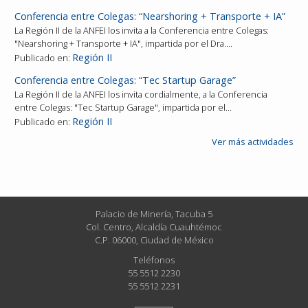
Conferencia entre Colegas: “Nearshoring + Transporte + IA”
La Región II de la ANFEI los invita a la Conferencia entre Colegas:
"Nearshoring + Transporte + IA", impartida por el Dra.…
Región II
Publicado en:
Conferencia entre Colegas: “Tec Startup Garage”
La Región II de la ANFEI los invita cordialmente, a la Conferencia
entre Colegas: "Tec Startup Garage", impartida por el…
Región II
Publicado en:
Ver más actividades
Palacio de Minería, Tacuba 5
Col. Centro, Alcaldía Cuauhtémoc
C.P. 06000, Ciudad de México
Teléfonos
55 5512 2230
55 5512 2231