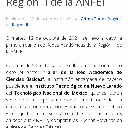
Región II de la ANFEI
Reconocimientos
Publicado el
13 de octubre de 2021
por
Arturo Torres Bugdud
Publicaciones
en
Región II
El martes 12 de octubre de 2021, se llevó a cabo la
Afiliación
primera reunión de Redes Académicas de la Región II de
la ANFEI.
Con más de 50 participantes, se llevó a cabo con mucho
éxito el primer
“Taller de la Red Académica de
Ciencias Básicas”
, la institución encargada de hacerlo
posible fue el
Instituto Tecnológico de Nuevo Laredo
del
Tecnológico Nacional de México
, quienes fueron
sede de este importante evento que trasciende, sin
duda, para promover acciones que fortalezcan el trabajo
y el quehacer universitario entre las instituciones
afiliadas a la ANFEI y compartir las Buenas Prácticas en
el área de Ciencias Básicas.