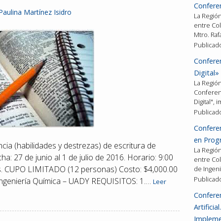
Confere
Paulina Martínez Isidro
La Región 
entre Col
Mtro. Raf
Publicad
Confere
Digital»
La Región 
Conferen
Digital", 
Publicad
Conferen
en Prog
ia (habilidades y destrezas) de escritura de
La Región 
cha: 27 de junio al 1 de julio de 2016. Horario: 9:00
entre Col
ras. CUPO LIMITADO (12 personas) Costo: $4,000.00
de Ingeni
Publicad
 Ingeniería Química – UADY REQUISITOS: 1.…
Leer
Conferen
Artifici
Impleme