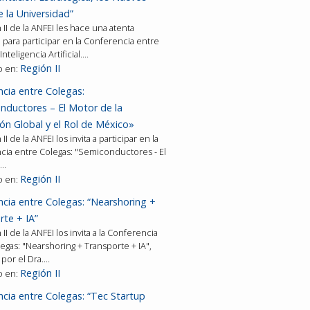
 la Universidad”
 II de la ANFEI les hace una atenta
n para participar en la Conferencia entre
Inteligencia Artificial.…
Región II
o en:
cia entre Colegas:
nductores – El Motor de la
ón Global y el Rol de México»
II de la ANFEI los invita a participar en la
cia entre Colegas: "Semiconductores - El
e…
Región II
o en:
cia entre Colegas: “Nearshoring +
rte + IA”
II de la ANFEI los invita a la Conferencia
egas: "Nearshoring + Transporte + IA",
 por el Dra.…
Región II
o en:
cia entre Colegas: “Tec Startup