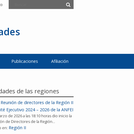
to
tades
Publicaciones
Afiliación
idades de las regiones
 Reunión de directores de la Región II
té Ejecutivo 2024 – 2026 de la ANFEI
arzo de 2026 a las 18:10 horas dio inicio la
ión de Directores de la Región…
Región II
o en: