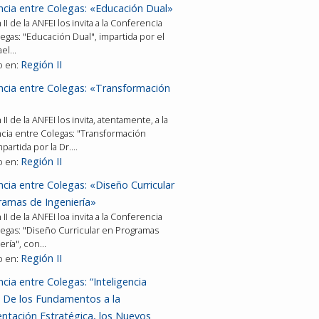
ncia entre Colegas: «Educación Dual»
II de la ANFEI los invita a la Conferencia
egas: "Educación Dual", impartida por el
ael…
Región II
o en:
ncia entre Colegas: «Transformación
II de la ANFEI los invita, atentamente, a la
cia entre Colegas: "Transformación
impartida por la Dr.…
Región II
o en:
cia entre Colegas: «Diseño Curricular
ramas de Ingeniería»
II de la ANFEI loa invita a la Conferencia
egas: "Diseño Curricular en Programas
ería", con…
Región II
o en:
cia entre Colegas: “Inteligencia
al. De los Fundamentos a la
ntación Estratégica, los Nuevos