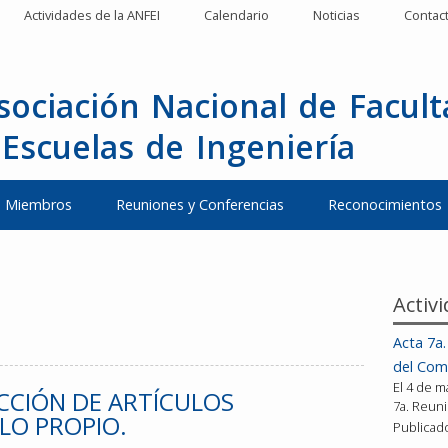
Actividades de la ANFEI
Calendario
Noticias
Contac
sociación Nacional de Facul
 Escuelas de Ingeniería
Miembros
Reuniones y Conferencias
Reconocimientos
Activ
Acta 7a.
del Comi
El 4 de m
CCIÓN DE ARTÍCULOS
7a. Reun
ILO PROPIO.
Publicad