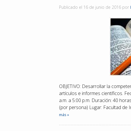
Publicado el
16 de junio de 2016
por
OBJETIVO: Desarrollar la competenc
artículos e informes científicos. Fe
a.m. a 5:00 p.m. Duración: 40 ho
(por persona) Lugar: Facultad de
más »