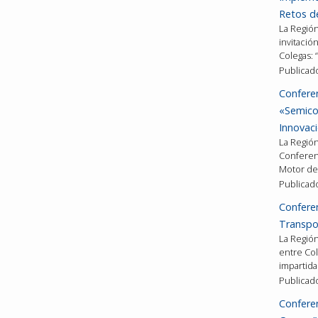
Retos de
La Región
invitació
Colegas: “
Publicad
Conferen
«Semico
Innovaci
La Región 
Conferen
Motor d
Publicad
Conferen
Transpo
La Región 
entre Col
impartida
Publicad
Conferen