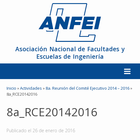
Asociación Nacional de Facultades y
Escuelas de Ingeniería
La ANFEI
Inicio
»
Actividades
»
8a. Reunión del Comité Ejecutivo 2014 – 2016
»
8a_RCE20142016
Organización
8a_RCE20142016
Miembros
Publicado el
26 de enero de 2016
Reuniones y Conferencias