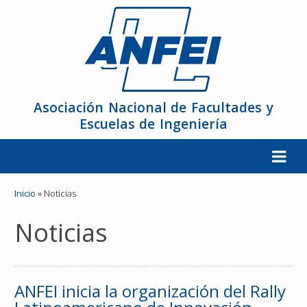
Asociación Nacional de Facultades y
Escuelas de Ingeniería
La ANFEI
Inicio
»
Noticias
Noticias
Organización
Miembros
ANFEI inicia la organización del Rally
Reuniones y Conferencias