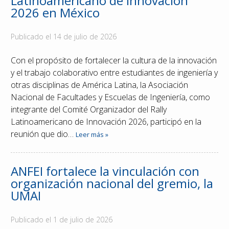
Latinoamericano de Innovación
2026 en México
Reconocimientos
Publicado el
14 de julio de 2026
Publicaciones
Con el propósito de fortalecer la cultura de la innovación
Afiliación
y el trabajo colaborativo entre estudiantes de ingeniería y
otras disciplinas de América Latina, la Asociación
Nacional de Facultades y Escuelas de Ingeniería, como
integrante del Comité Organizador del Rally
Latinoamericano de Innovación 2026, participó en la
reunión que dio…
Leer más »
ANFEI fortalece la vinculación con
organización nacional del gremio, la
UMAI
Publicado el
1 de julio de 2026