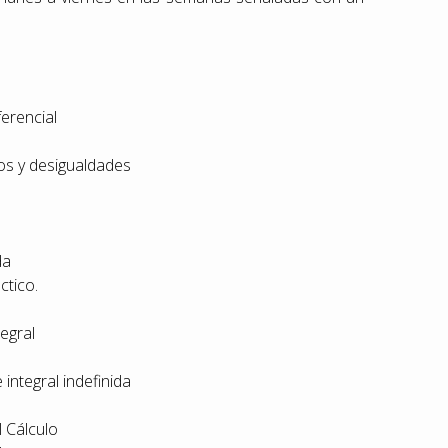
ferencial
los y desigualdades
da
ctico.
egral
integral indefinida
 Cálculo