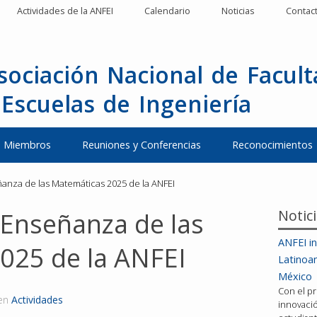
Actividades de la ANFEI
Calendario
Noticias
Contac
sociación Nacional de Facul
 Escuelas de Ingeniería
Miembros
Reuniones y Conferencias
Reconocimientos
nza de las Matemáticas 2025 de la ANFEI
Notic
Enseñanza de las
ANFEI in
025 de la ANFEI
Latinoa
México
Con el pr
en
Actividades
innovació