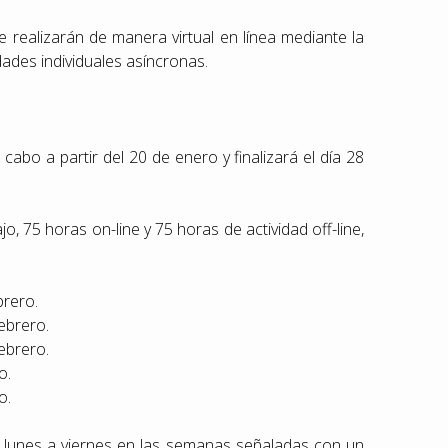
 realizarán de manera virtual en línea mediante la
ades individuales asíncronas.
a cabo a partir del 20 de enero y finalizará el día 28
, 75 horas on-line y 75 horas de actividad off-line,
brero.
ebrero.
ebrero.
o.
o.
e lunes a viernes en las semanas señaladas con un