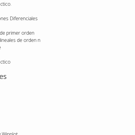
ctico.
ones Diferenciales
 de primer orden
lineales de orden n
e
ctico
es
 Winplot.