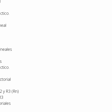
l
ctico.
neal
ineales
s
ctico.
ctorial
2 y R3 (Rn)
R3
riales