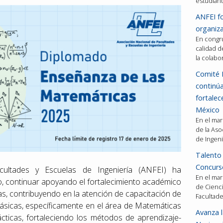
estudiant
ANFEI fo
organiza
En congru
calidad d
la colabo
Comité 
continú
fortalec
México
En el mar
de la Aso
de Ingeni
Talento 
Concurso
ultades y Escuelas de Ingeniería (ANFEI) ha
En el mar
, continuar apoyando el fortalecimiento académico
de Cienci
as, contribuyendo en la atención de capacitación de
Facultad
ásicas, específicamente en el área de Matemáticas
Avanza l
cticas, fortaleciendo los métodos de aprendizaje-