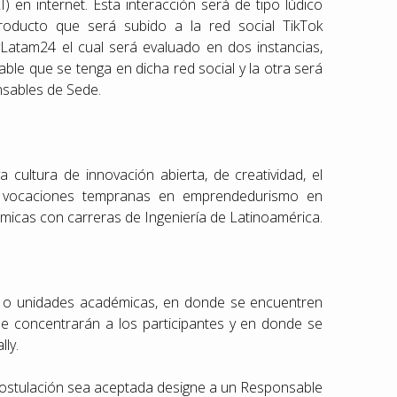
I) en internet. Esta interacción será de tipo lúdico
roducto que será subido a la red social TikTok
lyLatam24 el cual será evaluado en dos instancias,
ble que se tenga en dicha red social y la otra será
nsables de Sede.
a cultura de innovación abierta, de creatividad, el
r vocaciones tempranas en emprendedurismo en
micas con carreras de Ingeniería de Latinoamérica.
es o unidades académicas, en donde se encuentren
que concentrarán a los participantes y en donde se
lly.
postulación sea aceptada designe a un Responsable