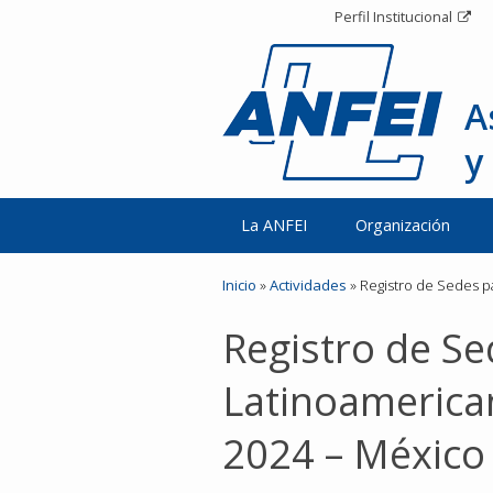
Perfil Institucional
A
y
La ANFEI
Organización
Inicio
»
Actividades
»
Registro de Sedes p
Registro de Se
Latinoamerica
2024 – México