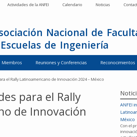
Actividades de la ANFEI
Calendario
Noticias
Contac
sociación Nacional de Facul
 Escuelas de Ingeniería
Miembros
Reuniones y Conferencias
Reconocimientos
ara el Rally Latinoamericano de Innovación 2024 – México
Notic
des para el Rally
ANFEI in
no de Innovación
Latinoa
México
Con el pr
innovació