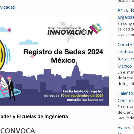
estudiant
ividades
ANFEI fo
organiza
En congru
calidad d
la colabo
Comité 
continú
fortalec
México
En el mar
de la Aso
de Ingeni
Talento 
Concurso
En el mar
de Cienci
tades y Escuelas de Ingeniería
Facultad
Avanza l
CONVOCA