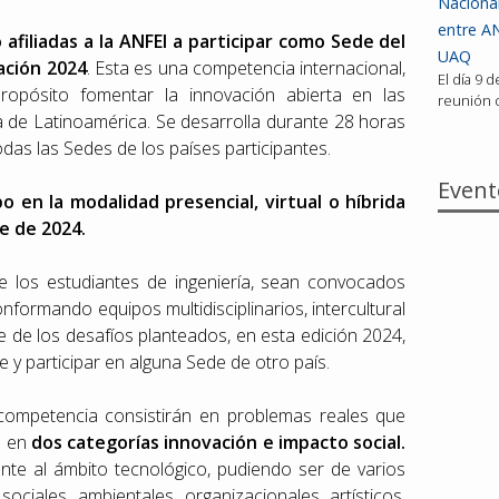
Nacional
entre AN
o afiliadas a la ANFEI a participar como Sede del
UAQ
ación 2024
. Esta es una competencia internacional,
El día 9 
opósito fomentar la innovación abierta en las
reunión d
ía de Latinoamérica. Se desarrolla durante 28 horas
das las Sedes de los países participantes.
Event
bo en la modalidad presencial, virtual o híbrida
re de 2024.
 los estudiantes de ingeniería, sean convocados
onformando equipos multidisciplinarios, intercultural
je de los desafíos planteados, en esta edición 2024,
e y participar en alguna Sede de otro país.
 competencia consistirán en problemas reales que
a en
dos categorías innovación e impacto social.
nte al ámbito tecnológico, pudiendo ser de varios
ociales, ambientales, organizacionales, artísticos,