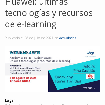
Huawei: últimas
Reconocimientos
tecnologías y recursos
Publicaciones
de e-learning
Afiliación
Publicado el
28 de julio de 2021
en
Actividades
Lugar