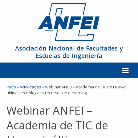
Asociación Nacional de Facultades y
Escuelas de Ingeniería
La ANFEI
Inicio
»
Actividades
»
Webinar ANFEI – Academia de TIC de Huawei:
últimas tecnologías y recursos de e-learning
Organización
Webinar ANFEI –
Miembros
Academia de TIC de
Reuniones y Conferencias