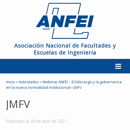
Asociación Nacional de Facultades y
Escuelas de Ingeniería
La ANFEI
Inicio
»
Actividades
»
Webinar ANFEI – El liderazgo y la gobernanza
en la nueva normalidad institucional
»
JMFV
Organización
JMFV
Miembros
Publicado el
28 de abril de 2021
Reuniones y Conferencias