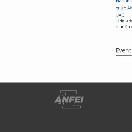
Nacional
entre AN
UAQ
El día 9 
reunión d
Event