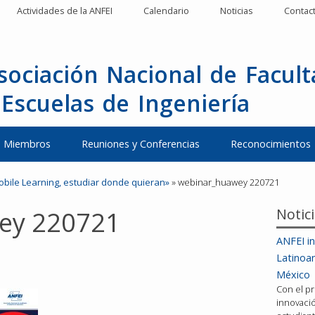
Actividades de la ANFEI
Calendario
Noticias
Contac
sociación Nacional de Facul
 Escuelas de Ingeniería
Miembros
Reuniones y Conferencias
Reconocimientos
bile Learning, estudiar donde quieran»
»
webinar_huawey 220721
Notic
ey 220721
ANFEI in
Latinoa
México
Con el pr
innovació