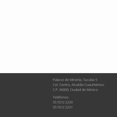
Palacio de Minería, Tacuba 5
Col. Centro, Alcaldía Cuauhtémoc
C.P. 06000, Ciudad de México
Teléfonos
55 5512 2230
55 5512 2231