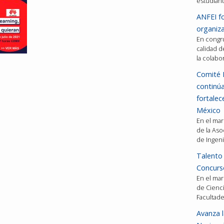
estudiant
ANFEI fo
organiza
En congru
calidad d
la colabo
Comité 
continú
fortalec
México
En el mar
de la Aso
de Ingeni
Talento 
Concurso
En el mar
de Cienci
Facultad
Avanza l