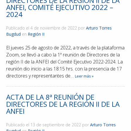
DIRECTORES DE LA REGIÓN II DE LA
ANFEI, COMITÉ EJECUTIVO 2022 –
Reconocimientos
2024
Publicaciones
Publicado el
4 de noviembre de 2022
por
Arturo Torres
Bugdud
en
Región II
Afiliación
El jueves 25 de agosto de 2022, a través de la plataforma
Zoom, se llevó a cabo la 1ª reunión de Directores de la
región II de la ANFEI del Comité Ejecutivo 2022-2024. La
reunión dio inicio a las 18:15 hrs. con la presencia de 17
directores y representantes de…
Leer más »
ACTA DE LA 8ª REUNIÓN DE
DIRECTORES DE LA REGIÓN II DE LA
ANFEI
Publicado el
13 de septiembre de 2022
por
Arturo Torres
Bugdud
en
Región II