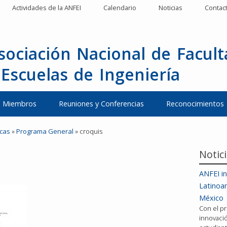
Actividades de la ANFEI
Calendario
Noticias
Contac
sociación Nacional de Facul
 Escuelas de Ingeniería
Miembros
Reuniones y Conferencias
Reconocimientos
icas
»
Programa General
»
croquis
Notic
ANFEI in
Latinoa
México
Con el pr
innovació