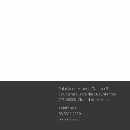
Palacio de Minería, Tacuba 5
Col. Centro, Alcaldía Cuauhtémoc
C.P. 06000, Ciudad de México
Teléfonos
55 5512 2230
55 5512 2231