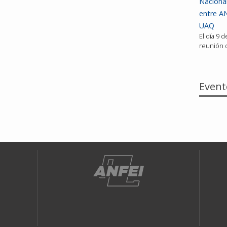
Nacional
entre AN
UAQ
El día 9 
reunión d
Event