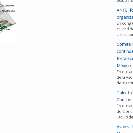
estudiant
ANFEI fo
organiza
En congru
calidad d
la colabo
Comité 
continú
fortalec
México
En el mar
de la Aso
de Ingeni
Talento 
Concurso
En el mar
de Cienci
Facultad
Avanza l