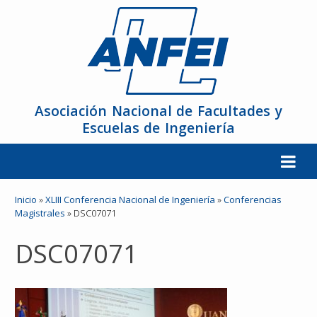
Asociación Nacional de Facultades y
Escuelas de Ingeniería
La ANFEI
Inicio
»
XLIII Conferencia Nacional de Ingeniería
»
Conferencias
Magistrales
»
DSC07071
Organización
DSC07071
Miembros
Reuniones y Conferencias