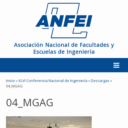
Asociación Nacional de Facultades y
Escuelas de Ingeniería
La ANFEI
Inicio
»
XLVI Conferencia Nacional de Ingeniería
»
Descargas
»
04_MGAG
Organización
04_MGAG
Miembros
Reuniones y Conferencias