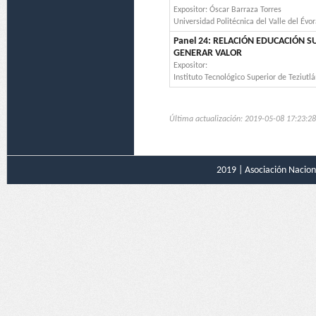
Expositor: Óscar Barraza Torres
Universidad Politécnica del Valle del Évo
Panel 24: RELACIÓN EDUCACIÓN 
GENERAR VALOR
Expositor:
Instituto Tecnológico Superior de Teziutl
Última actualización: 2019-05-08 17:23:28
2019 |
Asociación Naciona