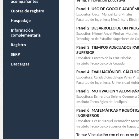
Tema: Innovación Educativa
acompañantes
Panel 1: USO DE GOOGLE ACADÉM
Cuotas de registro
Expositor: Oscar Manuel Lara Pinales
Facultad de Ingeniería Mecánica y Eléct
Hospedaje
Panel 2: DESARROLLO DE UN PR
Información
Expositor: Miguel Angel Piedras Morales
complementaria
Tecnológico de Estudios Superiores de Cua
Registro
Panel 3: TIEMPOS ADECUADOS PAR
SUPERIOR
SERP
Expositor: Ernesto de la Cruz Nicolás
Instituto Tecnológico de Cuautla
Descargas
Panel 4: EVALUACIÓN DEL CÁLCUL
Expositora: Caridad Guadalupe Vales Pin
Facultad de Ingeniería, Universidad Aut
Panel 5: MOTIVACIÓN Y ACOMPAÑ
Expositora: Esmeralda Selene Oseguera
Instituto Tecnológico de Jiquilpan
Panel 6: MATEMÁTICAS Y ROBÓTI
INGENIEROS
Expositor: César Manuel Hernández Men
Instituto Tecnológico Superior de Irapuat
Tema: Vinculación con el entorno (i