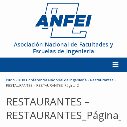
Asociación Nacional de Facultades y
Escuelas de Ingeniería
La ANFEI
Inicio
»
XLIX Conferencia Nacional de Ingeniería
»
Restaurantes
»
RESTAURANTES – RESTAURANTES_Página_2
Organización
RESTAURANTES –
Miembros
RESTAURANTES_Página_
Reuniones y Conferencias