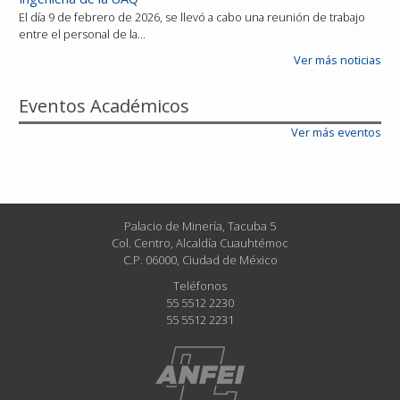
El día 9 de febrero de 2026, se llevó a cabo una reunión de trabajo
entre el personal de la…
Ver más noticias
Eventos Académicos
Ver más eventos
Palacio de Minería, Tacuba 5
Col. Centro, Alcaldía Cuauhtémoc
C.P. 06000, Ciudad de México
Teléfonos
55 5512 2230
55 5512 2231