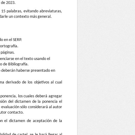
o de 2023.
a 15 palabras, evitando abreviaturas,
e darle un contexto más general.
do en el SERP.
ortografía.
 páginas.
enciarse en el texto usando el
o de Bibliografía.
no deberán haberse presentado en
a derivado de los objetivos al cual
 ponencia, los cuales deberá agregar
sión del dictamen de la ponencia el
 evaluación sólo considerará al autor
utor contacto.
con el dictamen de aceptación de la
idad de cartel, se le hará llegar al