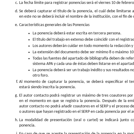
La fecha límite para registrar ponencias será el viernes 10 de febrer
Se deberá capturar el título de la ponencia, el cuál debe limitarse 
en este no se deberá incluir el nombre de la institución, con el fin d
Características generales de las Ponencias
La ponencia deberá estar escrita en tercera persona.
El título del trabajo en extenso debe coincidir con el registra
Los autores deberán cuidar en todo momento la redacción y 
La extensión del documento debe ser mínimo 8 o máximo 10
Todas las fuentes del apartado de bibliografía deben de refer
sistema APA y cada una de éstas deben listarse en el apartad
La ponencia deberá ser un trabajo inédito y sus resultados 
otro foro.
Al momento de capturar la ponencia, se deberá especificar el tem
estará siendo inscrita la ponencia.
El autor contacto podrá registrar un máximo de tres coautores por
en el momento en que se registra la ponencia. Después de la emi
autor contacto no podrá añadir coautores en el SERP y el proceso de
o autores que hayan registrado en el SERP en cada ponencia por el a
La modalidad de presentación (oral o cartel) se indicará junto 
ponencia.
En caso de que se acepte la presentación de la ponencia en la modal