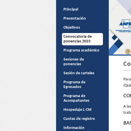
Principal
Presentación
Objetivos
Convocatoria de
ponencias 2023
Programa académico
Sesiones de
Co
ponencias
Sesión de carteles
Para
Programa de
(Qui
Egresados
CO
Programa de
Acompañantes
A la
Hospedaje L CNI
trab
Cuotas de registro
BA
Información