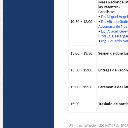
Mesa Redonda IV. 
las Patentes».
Panelistas:
•
Dr. Miguel Angel
10:30 – 12:00
•
Dr. Alfredo Godí
Autónoma de Nue
•
Lic. Araceli Gue
BIMBO
.
Descargar
•
Ing. Eduardo Na
13:00 – 13:30
Sesión de Conclu
13:30 – 15:00
Entrega de Recono
15:00 – 15:30
Ceremonia de Clau
15:30
Traslado de parti
Última actualización: 2023-07-27 21:18:05