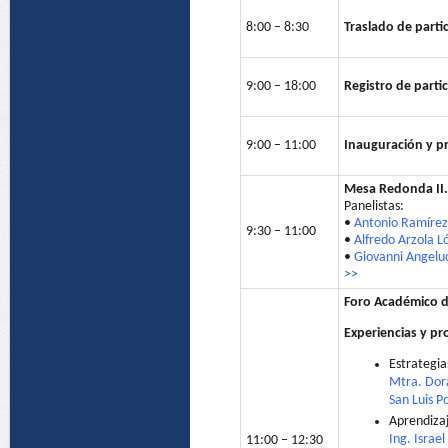
8:00 – 8:30
Traslado de partic
9:00 – 18:00
Registro de parti
9:00 – 11:00
Inauguración y p
Mesa Redonda II
Panelistas:
•
Antonio Ramírez
9:30 – 11:00
•
Alfredo Arzola L
•
Giovanni Angelu
>>
Foro Académico 
Experiencias y p
Estrategia
Mtra. Dor
San Luis P
Aprendizaj
Ing. Israe
11:00 – 12:30