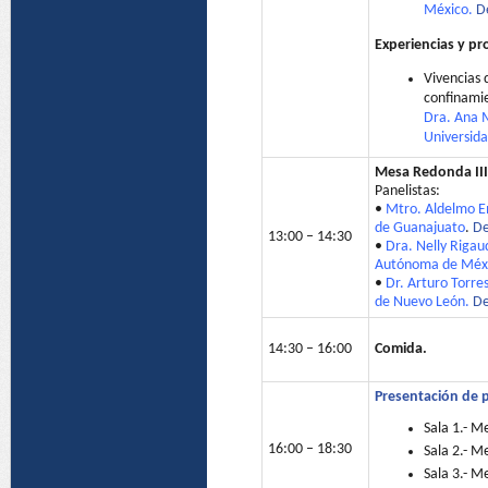
México.
D
Experiencias y p
Vivencias 
confinamie
Dra. Ana M
Universid
Mesa Redonda II
Panelistas:
•
Mtro. Aldelmo Em
de Guanajuato
.
De
13:00 – 14:30
•
Dra. Nelly Rigau
Autónoma de Méx
•
Dr. Arturo Torre
de Nuevo León.
De
14:30 – 16:00
Comida.
Presentación de p
Sala 1.- M
16:00 – 18:30
Sala 2.- M
Sala 3.- M