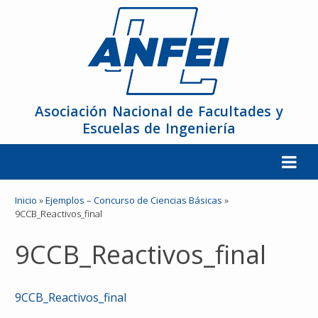
Asociación Nacional de Facultades y
Escuelas de Ingeniería
La ANFEI
Inicio
»
Ejemplos – Concurso de Ciencias Básicas
»
9CCB_Reactivos_final
Organización
9CCB_Reactivos_final
Miembros
9CCB_Reactivos_final
Reuniones y Conferencias