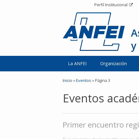
Perfil Institucional
A
y
La ANFEI
Organización
Inicio
»
Eventos
» Página 3
Eventos acad
Primer encuentro regi