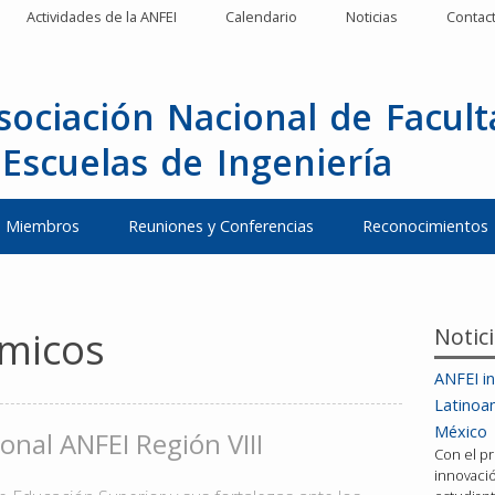
Actividades de la ANFEI
Calendario
Noticias
Contac
sociación Nacional de Facul
 Escuelas de Ingeniería
Miembros
Reuniones y Conferencias
Reconocimientos
Notic
émicos
ANFEI in
Latinoa
México
onal ANFEI Región VIII
Con el pr
innovació