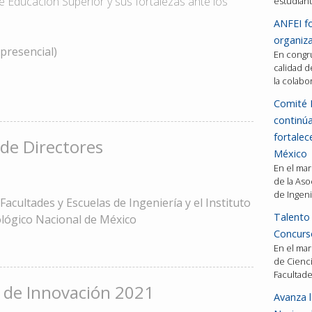
de Educación Superior y sus fortalezas ante los
estudiant
ANFEI fo
organiza
 presencial)
En congru
calidad d
la colabo
Comité 
continú
fortalec
de Directores
México
En el mar
de la Aso
de Ingeni
Facultades y Escuelas de Ingeniería y el Instituto
Talento 
lógico Nacional de México
Concurso
En el mar
de Cienci
Facultad
 de Innovación 2021
Avanza l