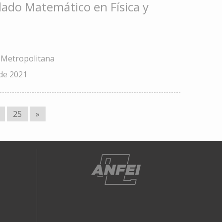
ado Matemático en Física y
 Metropolitana
 de 2021
25
»