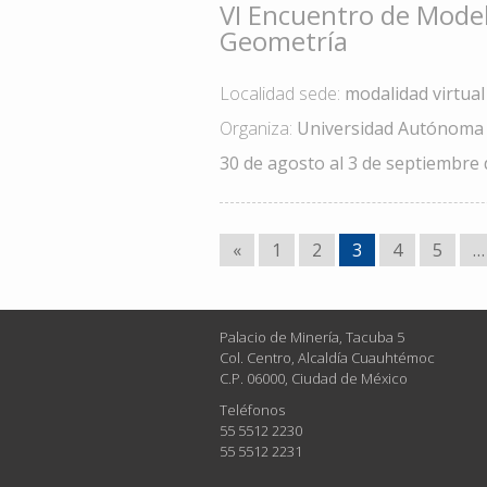
VI Encuentro de Model
Geometría
Localidad sede:
modalidad virtual
Organiza:
Universidad Autónoma
30 de agosto al 3 de septiembre
«
1
2
3
4
5
…
Palacio de Minería, Tacuba 5
Col. Centro, Alcaldía Cuauhtémoc
C.P. 06000, Ciudad de México
Teléfonos
55 5512 2230
55 5512 2231