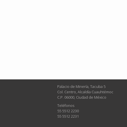
Palacio de Minería, Tacuba 5
Col. Centro, Alcaldía Cuauhtémoc
C.P. 06000, Ciudad de México
Teléfonos
55 5512 2230
55 5512 2231