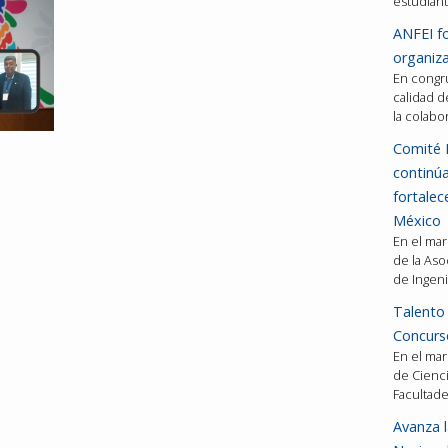
estudiant
ANFEI fo
organiza
En congru
calidad d
la colabo
Comité 
continú
fortalec
México
En el mar
de la Aso
de Ingeni
Talento 
Concurso
En el mar
de Cienci
Facultad
Avanza l