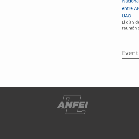
Nacional
entre AN
UAQ
El día 9 
reunión d
Event