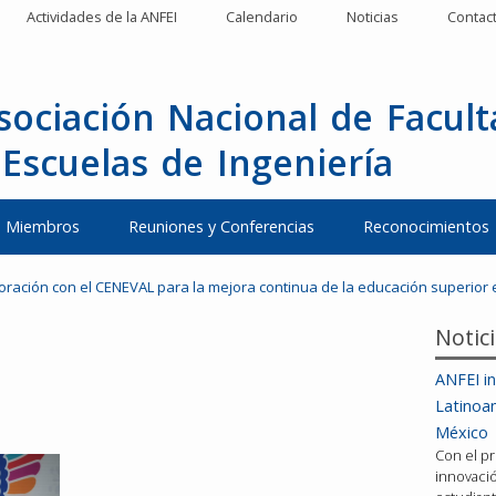
Actividades de la ANFEI
Calendario
Noticias
Contac
sociación Nacional de Facul
 Escuelas de Ingeniería
Miembros
Reuniones y Conferencias
Reconocimientos
boración con el CENEVAL para la mejora continua de la educación superior 
Notic
ANFEI in
Latinoa
México
Con el pr
innovació