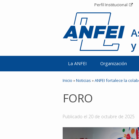
Perfil Institucional
A
y
La ANFEI
Organización
Inicio
»
Noticias
»
ANFEI fortalece la cola
FORO
Publicado el
20 de octubre de 2025