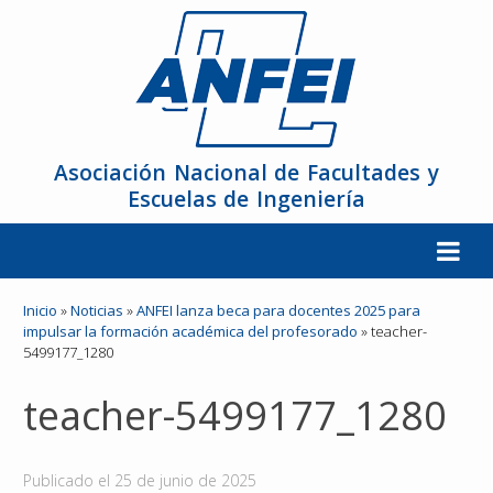
Asociación Nacional de Facultades y
Escuelas de Ingeniería
La ANFEI
Inicio
»
Noticias
»
ANFEI lanza beca para docentes 2025 para
impulsar la formación académica del profesorado
»
teacher-
5499177_1280
Organización
teacher-5499177_1280
Miembros
Reuniones y Conferencias
Publicado el
25 de junio de 2025