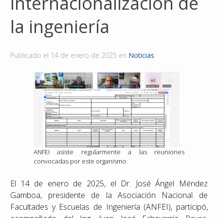
internacionalización de
Reconocimientos
la ingeniería
Publicaciones
Publicado el
14 de enero de 2025
en
Noticias
Afiliación
ANFEI asiste regularmente a las reuniones
convocadas por este organismo.
El 14 de enero de 2025, el Dr. José Ángel Méndez
Gamboa, presidente de la Asociación Nacional de
Facultades y Escuelas de Ingeniería (ANFEI), participó,