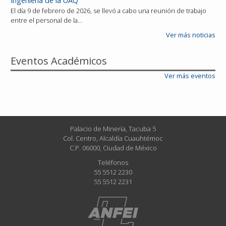
Ingeniería de la UAQ
El día 9 de febrero de 2026, se llevó a cabo una reunión de trabajo
entre el personal de la…
Ver más noticias
Eventos Académicos
Ver más eventos
Palacio de Minería, Tacuba 5
Col. Centro, Alcaldía Cuauhtémoc
C.P. 06000, Ciudad de México
Teléfonos
55 5512 2230
55 5512 2231