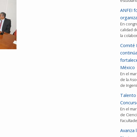
estudiant
ANFEI fo
organiza
En congru
calidad d
la colabo
Comité 
continú
fortalec
México
En el mar
de la Aso
de Ingeni
Talento 
Concurso
En el mar
de Cienci
Facultad
Avanza l