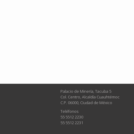
Palacio de Minería, Tacuba 5
Col. Centro, Alcaldía Cuauhtémoc
C.P. 06000, Ciudad de México
Teléfonos
55 5512 2230
55 5512 2231