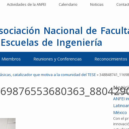
Actividades de la ANFEI
Calendario
Noticias
Contac
sociación Nacional de Facul
 Escuelas de Ingeniería
Miembros
Reuniones y Conferencias
Reconocimientos
ásicas, catalizador que motiva a la comunidad del TESE
»
348848741_1169
Notic
169876553680363_880429
ANFEI in
Latinoa
México
Con el pr
innovació