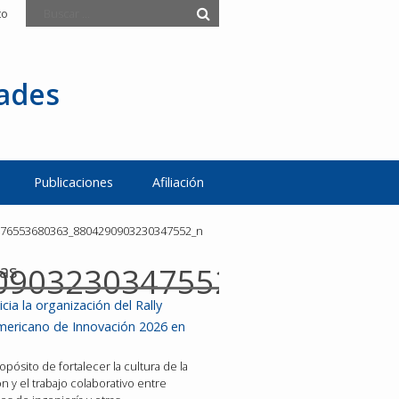
to
tades
Publicaciones
Afiliación
876553680363_8804290903230347552_n
ias
0903230347552_n
icia la organización del Rally
mericano de Innovación 2026 en
opósito de fortalecer la cultura de la
n y el trabajo colaborativo entre