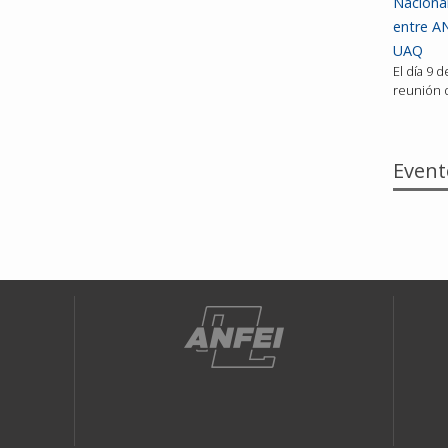
Nacional
entre AN
UAQ
El día 9 
reunión d
Event