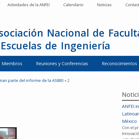
Actividades de la ANFEI
Calendario
Noticias
Contac
sociación Nacional de Facul
 Escuelas de Ingeniería
Miembros
Reuniones y Conferencias
Reconocimientos
man parte del informe de la ASIBEI
»
2
Notic
ANFEI in
Latinoa
México
Con el pr
innovació