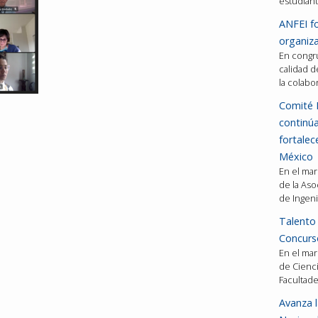
estudiant
ANFEI fo
organiza
En congru
calidad d
la colabo
Comité 
continú
fortalec
México
En el mar
de la Aso
de Ingeni
Talento 
Concurso
En el mar
de Cienci
Facultad
Avanza l