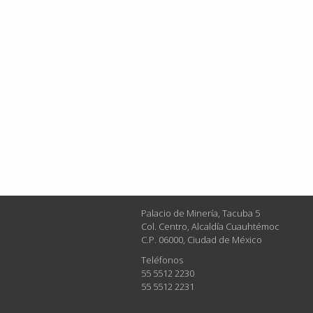
Palacio de Minería, Tacuba 5
Col. Centro, Alcaldía Cuauhtémoc
C.P. 06000, Ciudad de México
Teléfonos
55 5512 2230
55 5512 2231