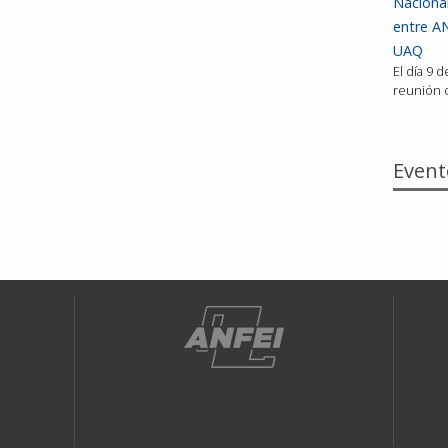
Nacional
entre AN
UAQ
El día 9 
reunión d
Event