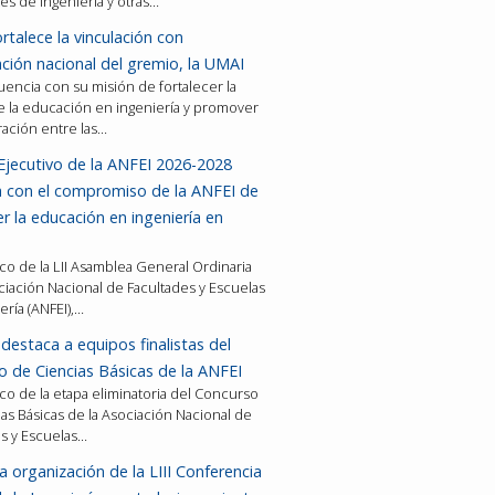
es de ingeniería y otras…
rtalece la vinculación con
ción nacional del gremio, la UMAI
encia con su misión de fortalecer la
e la educación en ingeniería y promover
ración entre las…
Ejecutivo de la ANFEI 2026-2028
a con el compromiso de la ANFEI de
er la educación en ingeniería en
co de la LII Asamblea General Ordinaria
ciación Nacional de Facultades y Escuelas
ería (ANFEI),…
destaca a equipos finalistas del
 de Ciencias Básicas de la ANFEI
co de la etapa eliminatoria del Concurso
as Básicas de la Asociación Nacional de
es y Escuelas…
a organización de la LIII Conferencia