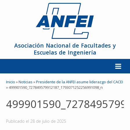
Asociación Nacional de Facultades y
Escuelas de Ingeniería
La ANFEI
Inicio
»
Noticias
»
Presidente de la ANFEI asume liderazgo del CACEI
»
499901590_727849579912187_1793071252256991098_n
Organización
499901590_7278495799
Miembros
Publicado el
28 de julio de 2025
Reuniones y Conferencias