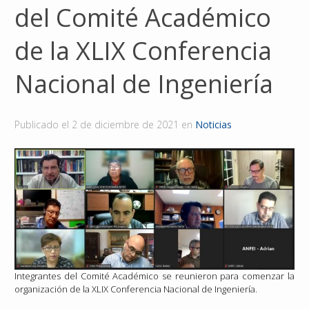
del Comité Académico
Reconocimientos
de la XLIX Conferencia
Publicaciones
Nacional de Ingeniería
Afiliación
Publicado el
2 de diciembre de 2021
en
Noticias
Integrantes del Comité Académico se reunieron para comenzar la
organización de la XLIX Conferencia Nacional de Ingeniería.