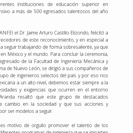
rentes instituciones de educación superior en
tensivo a más de 500 egresados talentosos del año
NFEI el Dr. Jaime Arturo Castillo Elizondo, felicitó a
ecedores de este reconocimiento, y en especial a
 a seguir trabajando de forma sobresaliente, ya que
ía en México y el mundo. Para concluir la ceremonia,
gresado de la Facultad de Ingeniería Mecánica y
oma de Nuevo León, se dirigió a sus compañeros de
upo de ingenieros selectos del país y por eso nos
exicana a un alto nivel, debemos estar siempre a la
esidades y exigencias que ocurren en el entorno
o Aranda resaltó que este grupo de destacados
de cambio en la sociedad y que sus acciones y
por ser modelos a seguir.
s motivo de orgullo promover el talento de los
 diferentes programas de ingeniería que se imparten