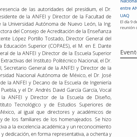
Nacional
entre AN
esencia de las autoridades del presídium, el Dr.
UAQ
residente de la ANFEI y Director de la Facultad de
El día 9 
de la Universidad Autónoma de Nuevo León, la Ing.
reunión d
rectora del Consejo de Acreditación de la Enseñanza
Vicente López Portillo Tostado, Director General del
la Educación Superior (COPAES), el M. en E. Dante
Event
ral de la ANFEI y Director de la Escuela Superior
Extractivas del Instituto Politécnico Nacional, el Dr.
, Secretario General de la ANFEI y Director de la
versidad Nacional Autónoma de México, el Dr. José
 de la ANFEI y Decano de la Escuela de Ingeniería
 Puebla, y el Dr. Andrés David García García, Vocal
 la ANFEI y Director de la Escuela de Diseño,
nstituto Tecnológico y de Estudios Superiores de
xico, al igual que directores y académicos de
I y de los familiares de los homenajeados. Se hizo
va a la excelencia académica y un reconocimiento
 y dedicación, en forma representativa, a ochenta y