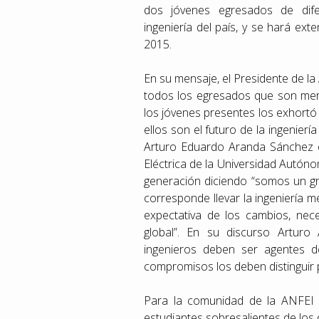
dos jóvenes egresados de dife
ingeniería del país, y se hará ex
2015.
En su mensaje, el Presidente de la A
todos los egresados que son mer
los jóvenes presentes los exhortó
ellos son el futuro de la ingenier
Arturo Eduardo Aranda Sánchez e
Eléctrica de la Universidad Autón
generación diciendo “somos un gr
corresponde llevar la ingeniería m
expectativa de los cambios, nec
global”. En su discurso Artur
ingenieros deben ser agentes 
compromisos los deben distinguir 
Para la comunidad de la ANFEI e
estudiantes sobresalientes de los