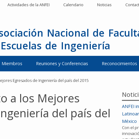
Actividades de la ANFEI
Calendario
Noticias
Contac
sociación Nacional de Facul
 Escuelas de Ingeniería
Miembros
Reuniones y Conferencias
Reconocimientos
jores Egresados de Ingeniería del país del 2015
Notic
o a los Mejores
ANFEI in
ngeniería del país del
Latinoa
México
Con el pr
innovació