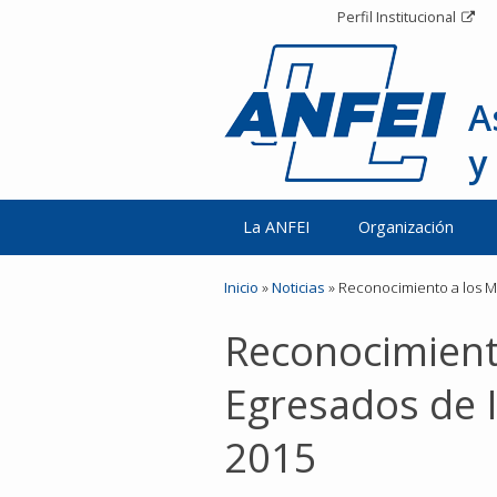
Perfil Institucional
A
y
La ANFEI
Organización
Inicio
»
Noticias
»
Reconocimiento a los Me
Reconocimient
Egresados de I
2015