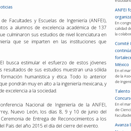
estudiant
oticias
ANFEI fo
organiza
 de Facultades y Escuelas de Ingeniería (ANFEI),
En congru
ntos a alumnos de excelencia académica de 137
calidad d
que culminaron sus estudios de nivel licenciatura en
la colabo
iería que se imparten en las instituciones que
Comité 
continú
fortalec
I busca estimular el esfuerzo de estos jóvenes
México
os resultados de sus estudios muestran una sólida
En el mar
 formación humanística y ética. Todo lo anterior
de la Aso
de Ingeni
que pondrán muy en alto a la ingeniería mexicana, y
de excelencia a la sociedad.
Talento 
Concurso
onferencia Nacional de Ingeniería de la ANFEI,
En el mar
de Cienci
rey, Nuevo León, los días 8, 9 y 10 de junio del
Facultad
la Ceremonia de Entrega de Reconocimientos a los
Avanza l
l País del año 2015 el día del cierre del evento.