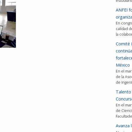
estudiant
ANFEI fo
organiza
En congru
calidad d
la colabo
Comité 
continú
fortalec
México
En el mar
de la Aso
de Ingeni
Talento 
Concurso
En el mar
de Cienci
Facultad
Avanza l