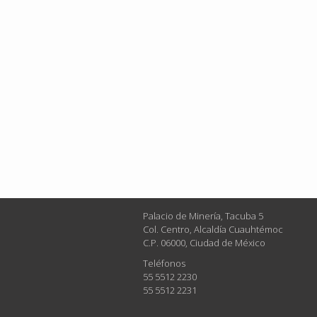
Palacio de Minería, Tacuba 5
Col. Centro, Alcaldía Cuauhtémoc
C.P. 06000, Ciudad de México
Teléfonos
55 5512 2230
55 5512 2231