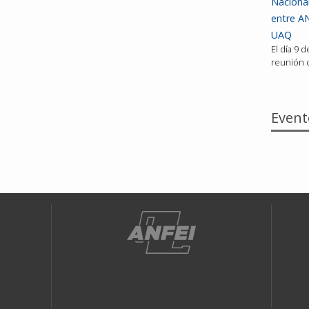
Nacional
entre AN
UAQ
El día 9 
reunión d
Event