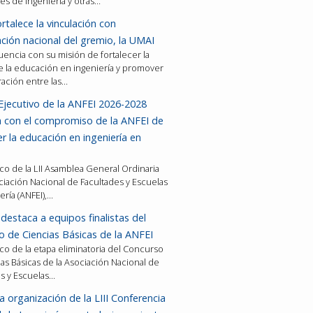
es de ingeniería y otras…
rtalece la vinculación con
ción nacional del gremio, la UMAI
encia con su misión de fortalecer la
e la educación en ingeniería y promover
ración entre las…
Ejecutivo de la ANFEI 2026-2028
a con el compromiso de la ANFEI de
er la educación en ingeniería en
co de la LII Asamblea General Ordinaria
ciación Nacional de Facultades y Escuelas
ería (ANFEI),…
destaca a equipos finalistas del
 de Ciencias Básicas de la ANFEI
co de la etapa eliminatoria del Concurso
as Básicas de la Asociación Nacional de
es y Escuelas…
a organización de la LIII Conferencia