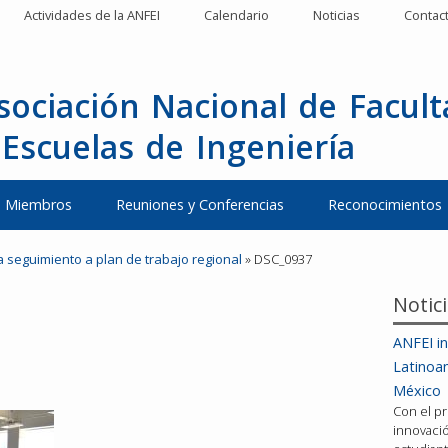
Actividades de la ANFEI
Calendario
Noticias
Contac
sociación Nacional de Facul
 Escuelas de Ingeniería
Miembros
Reuniones y Conferencias
Reconocimientos
da seguimiento a plan de trabajo regional
»
DSC_0937
Notic
ANFEI in
Latinoa
México
Con el pr
innovació