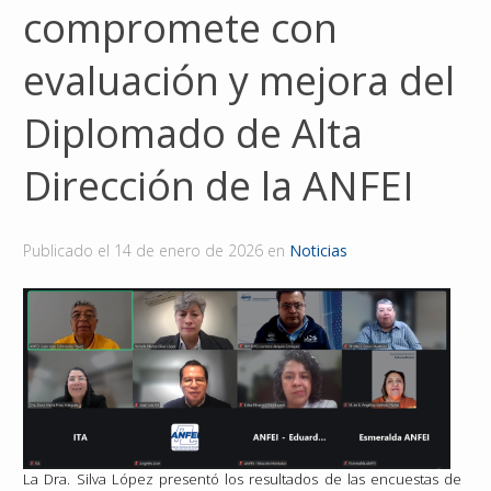
compromete con
Reconocimientos
evaluación y mejora del
Publicaciones
Diplomado de Alta
Afiliación
Dirección de la ANFEI
Publicado el
14 de enero de 2026
en
Noticias
La Dra. Silva López presentó los resultados de las encuestas de