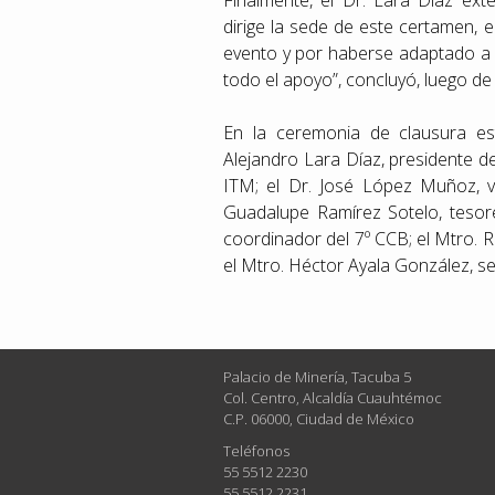
Finalmente, el Dr. Lara Díaz ext
dirige la sede de este certamen, 
evento y por haberse adaptado a 
todo el apoyo”, concluyó, luego de
En la ceremonia de clausura est
Alejandro Lara Díaz, presidente de 
ITM; el Dr. José López Muñoz, v
Guadalupe Ramírez Sotelo, tesore
coordinador del 7º CCB; el Mtro. R
el Mtro. Héctor Ayala González, s
Palacio de Minería, Tacuba 5
Col. Centro, Alcaldía Cuauhtémoc
C.P. 06000, Ciudad de México
Teléfonos
55 5512 2230
55 5512 2231