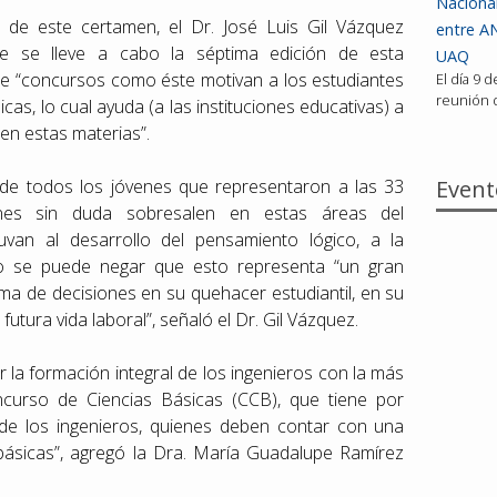
Nacional
as de este certamen, el Dr. José Luis Gil Vázquez
entre AN
ue se lleve a cabo la séptima edición de esta
UAQ
e “concursos como éste motivan a los estudiantes
El día 9 
reunión d
cas, lo cual ayuda (a las instituciones educativas) a
 en estas materias”.
Event
 de todos los jóvenes que representaron a las 33
uienes sin duda sobresalen en estas áreas del
uvan al desarrollo del pensamiento lógico, a la
 No se puede negar que esto representa “un gran
oma de decisiones en su quehacer estudiantil, en su
futura vida laboral”, señaló el Dr. Gil Vázquez.
la formación integral de los ingenieros con la más
ncurso de Ciencias Básicas (CCB), que tiene por
 de los ingenieros, quienes deben contar con una
 básicas”, agregó la Dra. María Guadalupe Ramírez