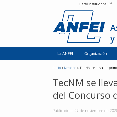
Perfil Institucional
A
y
La ANFEI
Organización
Inicio
»
Noticias
»
TecNM se lleva los prim
TecNM se lleva
del Concurso d
Publicado el
27 de noviembre de 202