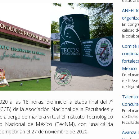
estudiant
ANFEI fo
organiza
En congru
calidad d
la colabo
Comité 
continú
fortalec
México
En el mar
de la Aso
de Ingeni
Talento 
 a las 18 horas, dio inicio la etapa final del 7º
Concurso
CCB) de la Asociación Nacional de la Facultades y
En el mar
e albergó de manera virtual el Instituto Tecnológico
de Cienci
Facultad
co Nacional de México (TecNM), con una cálida
 competirían el 27 de noviembre de 2020.
Avanza l