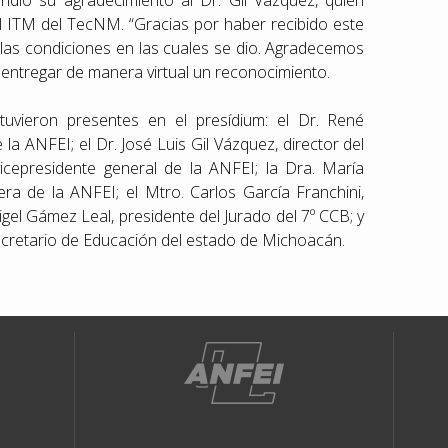
endió su agradecimiento al Dr. Gil Vázquez, quien
el ITM del TecNM. “Gracias por haber recibido este
las condiciones en las cuales se dio. Agradecemos
 entregar de manera virtual un reconocimiento.
uvieron presentes en el presídium: el Dr. René
la ANFEI; el Dr. José Luis Gil Vázquez, director del
icepresidente general de la ANFEI; la Dra. María
ra de la ANFEI; el Mtro. Carlos García Franchini,
igel Gámez Leal, presidente del Jurado del 7º CCB; y
ecretario de Educación del estado de Michoacán.