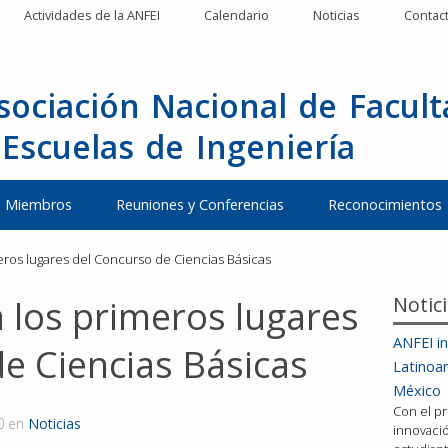
Actividades de la ANFEI
Calendario
Noticias
Contac
sociación Nacional de Facul
 Escuelas de Ingeniería
Miembros
Reuniones y Conferencias
Reconocimientos
eros lugares del Concurso de Ciencias Básicas
Notic
 los primeros lugares
ANFEI in
e Ciencias Básicas
Latinoa
México
Con el pr
0
en
Noticias
innovació